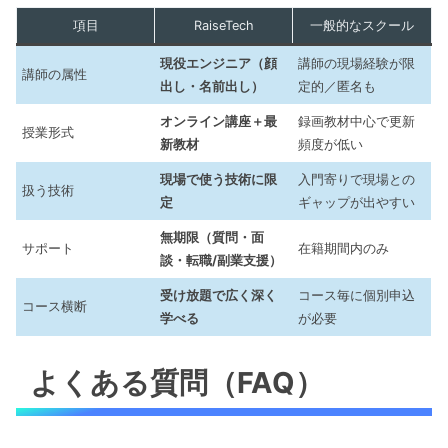
項目
RaiseTech
一般的なスクール
現役エンジニア（顔
講師の現場経験が限
講師の属性
出し・名前出し）
定的／匿名も
オンライン講座＋最
録画教材中心で更新
授業形式
新教材
頻度が低い
現場で使う技術に限
入門寄りで現場との
扱う技術
定
ギャップが出やすい
無期限（質問・面
サポート
在籍期間内のみ
談・転職/副業支援）
受け放題で広く深く
コース毎に個別申込
コース横断
学べる
が必要
よくある質問（FAQ）