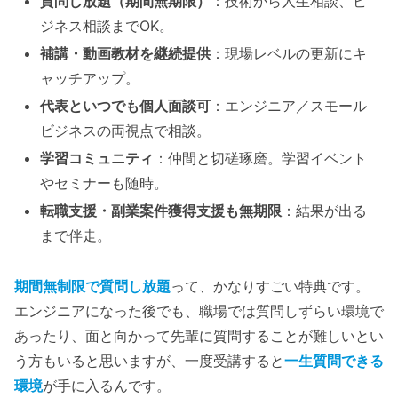
質問し放題（期間無期限）
：技術から人生相談、ビ
ジネス相談までOK。
補講・動画教材を継続提供
：現場レベルの更新にキ
ャッチアップ。
代表といつでも個人面談可
：エンジニア／スモール
ビジネスの両視点で相談。
学習コミュニティ
：仲間と切磋琢磨。学習イベント
やセミナーも随時。
転職支援・副業案件獲得支援も無期限
：結果が出る
まで伴走。
期間無制限で質問し放題
って、かなりすごい特典です。
エンジニアになった後でも、職場では質問しずらい環境で
あったり、面と向かって先輩に質問することが難しいとい
う方もいると思いますが、一度受講すると
一生質問できる
環境
が手に入るんです。