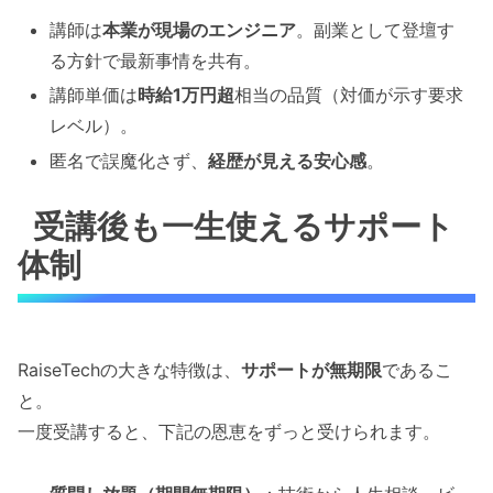
講師は
本業が現場のエンジニア
。副業として登壇す
る方針で最新事情を共有。
講師単価は
時給1万円超
相当の品質（対価が示す要求
レベル）。
匿名で誤魔化さず、
経歴が見える安心感
。
受講後も一生使えるサポート
体制
RaiseTechの大きな特徴は、
サポートが無期限
であるこ
と。
一度受講すると、下記の恩恵をずっと受けられます。