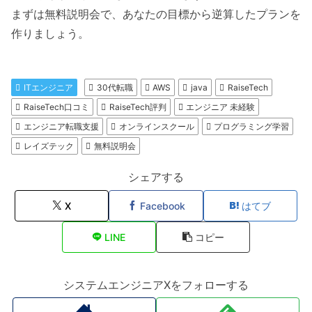
まずは無料説明会で、あなたの目標から逆算したプランを
作りましょう。
ITエンジニア
30代転職
AWS
java
RaiseTech
RaiseTech口コミ
RaiseTech評判
エンジニア 未経験
エンジニア転職支援
オンラインスクール
プログラミング学習
レイズテック
無料説明会
シェアする
X
Facebook
はてブ
LINE
コピー
システムエンジニアXをフォローする