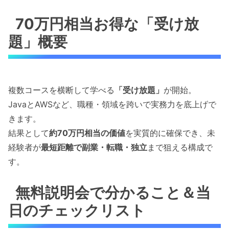
70万円相当お得な「受け放
題」概要
複数コースを横断して学べる
「受け放題」
が開始。
JavaとAWSなど、職種・領域を跨いで実務力を底上げで
きます。
結果として
約70万円相当の価値
を実質的に確保でき、未
経験者が
最短距離で副業・転職・独立
まで狙える構成で
す。
無料説明会で分かること＆当
日のチェックリスト