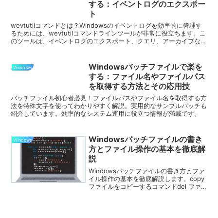
する：イベントログのエクスポー
ト
wevtutilコマンドとは？Windowsのイベントログを効率的に管理す
るためには、wevtutilコマンドラインツールが非常に役立ちます。こ
のツールは、イベントログのエクスポート、クエリ、アーカイブな
ど、多くの便利な機能を提供しています...
Windowsバッチファイルで楽を
Windows
する：ファイル名やファイルパス
を取得する方法とその応用技
バッチファイル初心者必見！ファイルパスやファイル名を取得する方
法を特殊文字を使ってわかりやすく解説。実用的なサンプルバッチも
紹介しています。効率的なシステム運用に役立つ情報が満載です。
Windowsバッチファイルの書き
Windows
方とファイル操作の基本を徹底解
説
Windowsバッチファイルの書き方とファ
イル操作の基本を徹底解説します。copy
ファイルをコピーするコマンドdel ファ
イルを削除するコマンドmove ファイル
を移動するコマンドmkdir フォルダを作
成するコマンド