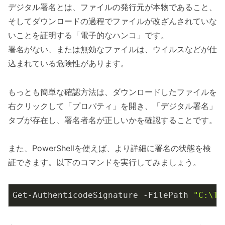
デジタル署名とは、ファイルの発行元が本物であること、
そしてダウンロードの過程でファイルが改ざんされていな
いことを証明する「電子的なハンコ」です。
署名がない、または無効なファイルは、ウイルスなどが仕
込まれている危険性があります。
もっとも簡単な確認方法は、ダウンロードしたファイルを
右クリックして「プロパティ」を開き、「デジタル署名」
タブが存在し、署名者名が正しいかを確認することです。
また、PowerShellを使えば、より詳細に署名の状態を検
証できます。以下のコマンドを実行してみましょう。
Get-AuthenticodeSignature -FilePath 
"C:\Te