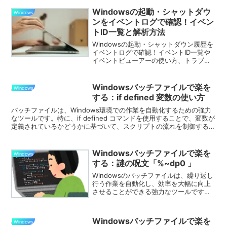
Windowsの起動・シャットダウ
Windows
ンをイベントログで確認！イベン
トID一覧と解析方法
Windowsの起動・シャットダウン履歴を
イベントログで確認！イベントID一覧や
イベントビューアーの使い方、トラブル
シューティングの方法を解説します。
Windowsバッチファイルで楽を
Windows
する：if defined 変数の使い方
バッチファイルは、Windows環境での作業を自動化するための強力
なツールです。特に、if defined コマンドを使用することで、変数が
定義されているかどうかに基づいて、スクリプトの流れを制御するこ
とができます。この記事では、Windowsバッチファイルの基本からif
defined コマンドの使い方までを初心者向けに解説します。
Windowsバッチファイルで楽を
Windows
する：謎の呪文「%~dp0 」
Windowsのバッチファイルは、繰り返し
行う作業を自動化し、効率を大幅に向上
させることができる強力なツールです。
この記事では、バッチファイル作成の初
心者がビジネスで活用するための基礎知
識と、特に「%~dp0」というパラメータ
Windowsバッチファイルで楽を
Windows
の使い方を解説します。