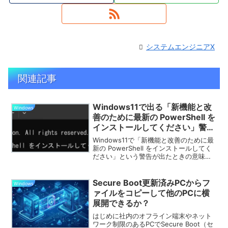
システムエンジニアX
関連記事
Windows11で出る「新機能と改
Windows
善のために最新の PowerShell を
インストールしてください」警告
の意味と安全な対処法
Windows11で「新機能と改善のために最
新の PowerShell をインストールしてく
ださい」という警告が出たときの意味と
安全な対処法を解説。放置しても大丈夫
か、PowerShell 7のインストール手順
（MSI・Store・winget）や、メッセージ
Secure Boot更新済みPCからフ
Windows
を回避する設定方法まで初心者向けにま
ァイルをコピーして他のPCに横
とめました。
展開できるか？
はじめに社内のオフライン端末やネット
ワーク制限のあるPCでSecure Boot（セ