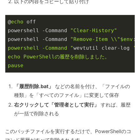
以下の内容をコピーして貼り付け
@
echo
 off

powershell -Command 
"Clear-History"
powershell -Command 
"Remove-Item \\"
$env
:A
powershell -Command "
wevtutil clear-log 
'M
echo PowerShellの履歴を削除しました。

「履歴削除.bat」
などの名前を付け、「ファイルの
種類」を「すべてのファイル」に変更して保存
右クリックして「管理者として実行」
すれば、履歴
が一括で削除される
このバッチファイルを実行するだけで、PowerShellのコ