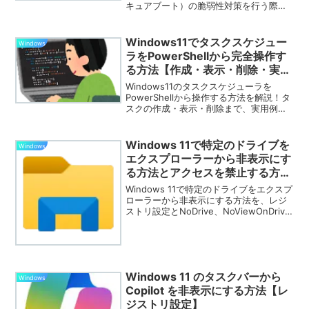
キュアブート）の脆弱性対策を行う際、
「既にWindows Updateが完了したPCか
ら更新ファイルを抜き出して、他のPCへ
コピー・適用できないか」と考えた...
Windows11でタスクスケジュー
Windows
ラをPowerShellから完全操作す
る方法【作成・表示・削除・実
行】
Windows11のタスクスケジューラを
PowerShellから操作する方法を解説！タ
スクの作成・表示・削除まで、実用例と
ともに初心者にも分かりやすく紹介しま
す。
Windows 11で特定のドライブを
Windows
エクスプローラーから非表示にす
る方法とアクセスを禁止する方法
（レジストリ設定）
Windows 11で特定のドライブをエクスプ
ローラーから非表示にする方法を、レジ
ストリ設定とNoDrive、NoViewOnDrive
を使って詳細に解説します。アクセス制
限やセキュリティ向上に役立つ設定方法
を紹介。
Windows 11 のタスクバーから
Windows
Copilot を非表示にする方法【レ
ジストリ設定】