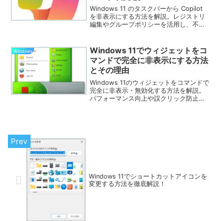
Windows 11 のタスクバーから Copilot
を非表示にする方法を解説。レジストリ
編集やグループポリシーを活用し、不要
な AI アシスタントを無効化する手順を紹
介。既存ユーザーには効果がなく、新規
ユーザーには適用される点も解説。
Windows 11でウィジェットをコ
Windows
マンドで完全に非表示にする方法
とその理由
Windows 11のウィジェットをコマンドで
完全に非表示・無効化する方法を解説。
パフォーマンス向上や誤クリック防止の
ために、PowerShellやグループポリシー
を活用した設定を詳しく紹介します。
Windows 11でショートカットアイコンを
変更する方法を徹底解説！