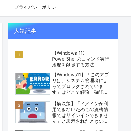
プライバシーポリシー
人気記事
【Windows 11】
PowerShellのコマンド実行
履歴を削除する方法
【Windows11】「このアプ
リは、システム管理者によ
ってブロックされていま
す」はどこで解除・確認す
る？原因別の“場所”と安全
【解決策】「ドメインが利
な対処まとめ
用できないためこの資格情
報ではサインインできませ
ん」と表示されたときの対
処法【Windows11】