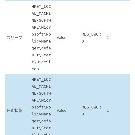
HKEY_LOC
AL_MACHI
NE\SOFTW
ARE\Micr
osoft\Po
REG_DWOR
スリープ
Value
1
licyMana
D
ger\defa
ult\Star
t\HideSl
eep
HKEY_LOC
AL_MACHI
NE\SOFTW
ARE\Micr
osoft\Po
REG_DWOR
休止状態
Value
1
licyMana
D
ger\defa
ult\Star
t\HideHi