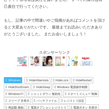
己責任で行ってください。
もし、記事の中で間違いやご指摘があればコメントを頂け
ると大変ありがたいです。 最後までお読みいただきあり
がとうございました。 またお会いしましょう！
スポンサーリンク
Windows
HideHibernate
HideLock
HideRestart
HideShutDown
HideSleep
Windows 電源操作制限
Windows11
シャットダウン 無効化
スタートメニュー 制御
スリープ 非表示
バッチファイル
レジストリ設定
再起動 無効
電源オプション レジストリ
電源ボタン 非表示