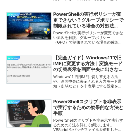
安全な対処法を解説。放置しても大丈夫
か、PowerShell 7のインストール手順
（MSI・Store・winget）や、メッセージ
PowerShellの実行ポリシーが変
Windows
を回避する設定方法まで初心者向けにま
更できない？グループポリシーで
とめました。
制限されている場合の対処法
【Windows 11対応】
PowerShellの実行ポリシーが変更できな
い原因を解説。グループポリシー
（GPO）で制御されている場合の確認方
法と正しい対処法をWindows 11対応で詳
しく説明します。
【完全ガイド】Windows11で旧
Windows
IMEに変更する方法｜変換モード
の切替表示を画面中央に出さない
設定も解説！
Windows11で旧IMEに切り替える方法
や、画面中央に表示される入力モード通
知（あ/Aなど）を非表示にする設定を丁
寧に解説します。
PowerShellスクリプトを非表示
Windows
で実行するための効果的な方法と
手順
PowerShellスクリプトを非表示で実行す
るための方法を詳しく解説します。
VBScriptやバッチファイルを使用した手