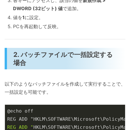
各キーにアクセスし、該当の値を
新規作成 >
DWORD (32ビット) 値
で追加。
値を
1
に設定。
PCを再起動して反映。
2. バッチファイルで一括設定する
場合
以下のようなバッチファイルを作成して実行することで、
一括設定も可能です。
@echo off

REG ADD "HKLM\SOFTWARE\Microsoft\PolicyMan
REG ADD "
HKLM\SOFTWARE\Microsoft\PolicyMan