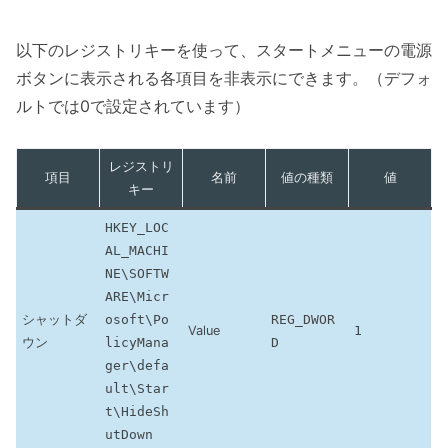
以下のレジストリキーを使って、スタートメニューの電源
ボタンに表示される各項目を非表示にできます。（デフォ
ルトでは0で設定されています）
レジストリ
項目
名前
値の種類
値
キー
HKEY_LOC
AL_MACHI
NE\SOFTW
ARE\Micr
シャットダ
osoft\Po
REG_DWOR
Value
1
ウン
licyMana
D
ger\defa
ult\Star
t\HideSh
utDown