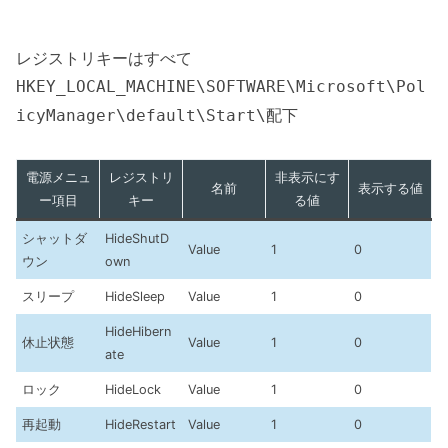
レジストリキーはすべて
HKEY_LOCAL_MACHINE\SOFTWARE\Microsoft\Pol
配下
icyManager\default\Start\
電源メニュ
レジストリ
非表示にす
名前
表示する値
ー項目
キー
る値
シャットダ
HideShutD
Value
1
0
ウン
own
スリープ
HideSleep
Value
1
0
HideHibern
休止状態
Value
1
0
ate
ロック
HideLock
Value
1
0
再起動
HideRestart
Value
1
0