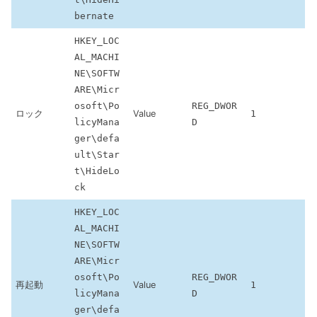
bernate
HKEY_LOC
AL_MACHI
NE\SOFTW
ARE\Micr
osoft\Po
REG_DWOR
ロック
Value
1
licyMana
D
ger\defa
ult\Star
t\HideLo
ck
HKEY_LOC
AL_MACHI
NE\SOFTW
ARE\Micr
osoft\Po
REG_DWOR
再起動
Value
1
licyMana
D
ger\defa