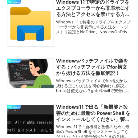
Windows 11で特定のドライブを
Windows
エクスプローラーから非表示にす
る方法とアクセスを禁止する方法
（レジストリ設定）
Windows 11で特定のドライブをエクスプ
ローラーから非表示にする方法を、レジ
ストリ設定とNoDrive、NoViewOnDrive
を使って詳細に解説します。アクセス制
限やセキュリティ向上に役立つ設定方法
を紹介。
Windowsバッチファイルで楽を
Windows
する：バッチファイルでfor構文
から抜ける方法を徹底解説！
Windowsバッチファイルでfor構文から
抜ける正しい方法を初心者向けに解説。
breakは使えない？gotoやcallで安全にル
ープを抜ける方法とは。
Windows11で出る「新機能と改
Windows
善のために最新の PowerShell を
インストールしてください」警告
の意味と安全な対処法
Windows11で「新機能と改善のために最
新の PowerShell をインストールしてく
ださい」という警告が出たときの意味と