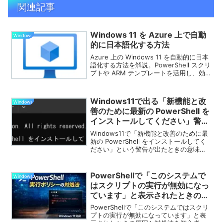
関連記事
Windows 11 を Azure 上で自動
Windows
的に日本語化する方法
Azure 上の Windows 11 を自動的に日本
語化する方法を解説。PowerShell スクリ
プトや ARM テンプレートを活用し、効
率的に日本語環境を設定する手順を紹介
します。
Windows11で出る「新機能と改
Windows
善のために最新の PowerShell を
インストールしてください」警告
の意味と安全な対処法
Windows11で「新機能と改善のために最
新の PowerShell をインストールしてく
ださい」という警告が出たときの意味と
安全な対処法を解説。放置しても大丈夫
か、PowerShell 7のインストール手順
（MSI・Store・winget）や、メッセージ
PowerShellで「このシステムで
Windows
を回避する設定方法まで初心者向けにま
はスクリプトの実行が無効になっ
とめました。
ています」と表示されたときの対
処法【Windows 11対応】
PowerShellで「このシステムではスクリ
プトの実行が無効になっています」と表