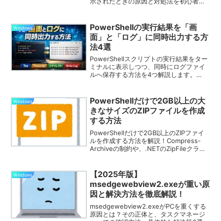
示されたときの原因と対処法を初心者向
けに解説。実行ポリシーの確認方法、
Windows 11での変更手順、安全な設定方
法まで分かりやすく説明します。
PowerShellの実行結果を「画
Windows
面」と「ログ」に同時出力する方
法4選
PowerShellスクリプトの実行結果をター
ミナルに表示しつつ、同時にログファイ
ルへ保存する方法を4つ解説します。
Tee-Object、Start-Transcript、リダイ
レクト（*>&1）、自作Write-Log関数の
使い分けと、初心者がハマりやすいポイ
PowerShellだけで2GB以上の大
Windows
ントもまとめました。
きなサイズのZIPファイルを作成
する方法
PowerShellだけで2GB以上のZIPファイ
ルを作成する方法を解説！Compress-
Archiveの制約や、.NETのZipFileクラス
による代替スクリプトまで、初心者にも
分かりやすく紹介します。
【2025年版】
Windows
msedgewebview2.exeが重い原
因と解決方法を徹底解説！
msedgewebview2.exeがPCを重くする
原因とは？その正体と、タスクマネージ