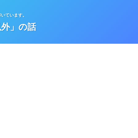
書いています。
以外」の話