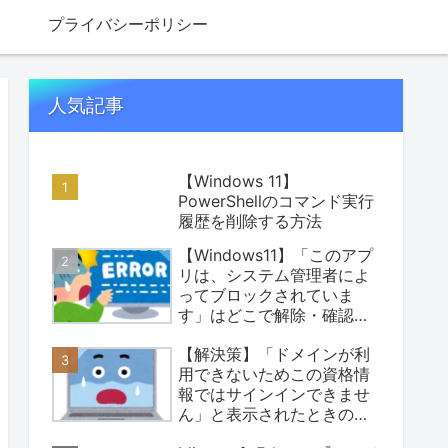
プライバシーポリシー
人気記事
【Windows 11】
PowerShellのコマンド実行
履歴を削除する方法
【Windows11】「このアプ
リは、システム管理者によ
ってブロックされていま
す」はどこで解除・確認す
る？原因別の“場所”と安全
【解決策】「ドメインが利
な対処まとめ
用できないためこの資格情
報ではサインインできませ
ん」と表示されたときの対
処法【Windows11】