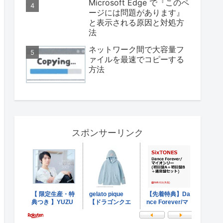
Microsoft Edge で『このペ
ージには問題があります』
と表示される原因と対処方
法
ネットワーク間で大容量フ
ァイルを最速でコピーする
方法
スポンサーリンク