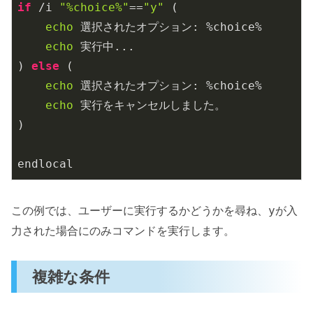
if
 /i 
"%choice%"
==
"y"
 (

echo
 選択されたオプション: %choice%

echo
 実行中...

) 
else
 (

echo
 選択されたオプション: %choice%

echo
 実行をキャンセルしました。

)

endlocal
この例では、ユーザーに実行するかどうかを尋ね、
が入
y
力された場合にのみコマンドを実行します。
複雑な条件