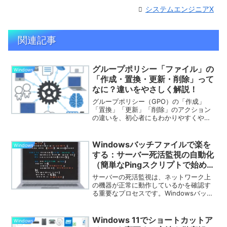
システムエンジニアX
関連記事
グループポリシー「ファイル」の
Windows
「作成・置換・更新・削除」って
なに？違いをやさしく解説！
グループポリシー（GPO）の「作成」
「置換」「更新」「削除」のアクション
の違いを、初心者にもわかりやすくやさ
しい言葉で解説。用途別の使い分けや注
意点も図解でしっかりサポート！
Windowsバッチファイルで楽を
Windows
する：サーバー死活監視の自動化
（簡単なPingスクリプトで始め
る）
サーバーの死活監視は、ネットワーク上
の機器が正常に動作しているかを確認す
る重要なプロセスです。Windowsバッチ
ファイルを使用して、この監視を自動化
する方法を紹介します。
Windows 11でショートカットア
Windows