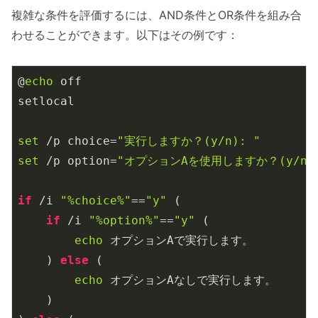
複雑な条件を評価するには、AND条件とOR条件を組み合
わせることができます。以下はその例です：
@
echo
 off

setlocal

set
 /p choice=
"実行しますか？(y/n): "
set
 /p option=
"オプションAを使用しますか？(y/n):
if
 /i 
"%choice%"
==
"y"
 (

if
 /i 
"%option%"
==
"y"
 (

echo
 オプションAで実行します。

    ) 
else
 (

echo
 オプションAなしで実行します。

    )
