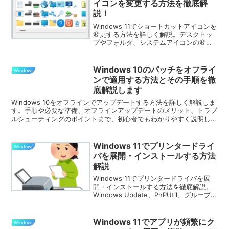
イコンを変更する方法を徹底解
説！
Windows 11でショートカットアイコンを
変更する方法を詳しく解説。デスクトッ
プやフォルダ、システムアイコンの変更
手順や、オリジナルアイコンの作成方
法、反映されない場合の対処法まで紹介
します。
Windows 10のパッチをオフライ
Windows
ンで適用する方法とその手順を徹
底解説します
Windows 10をオフラインでアップデートする方法を詳しく解説しま
す。手順や必要な準備、オフラインアップデートのメリット、トラブ
ルシューティングのポイントまで、初心者でもわかりやすく説明して
います。安全で効率的なアップデートを実現しましょう。
Windows 11でプリンタードライ
Windows
バを展開・インストールする方法
解説
Windows 11でプリンタードライバを展
開・インストールする方法を徹底解説。
Windows Update、PnPUtil、グループポ
リシーを活用した効率的なドライバ適用
手順やトラブル解決方法も詳しく解説し
ます。
Windows 11でアプリが頻繁にク
Windows