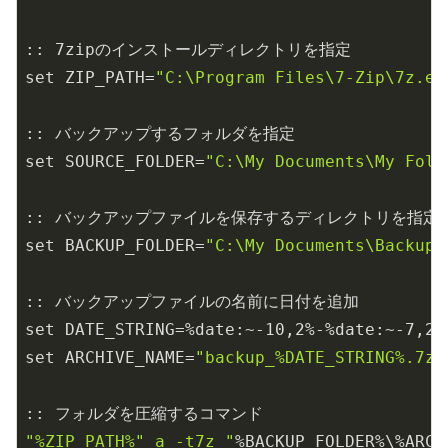
:: 
7
zipのインストールディレクトリを指定

set ZIP_PATH=
"C:\Program Files\7-Zip\7z.ex
:: バックアップするフォルダを指定

set SOURCE_FOLDER=
"C:\My Documents\My Fold
:: バックアップファイルを保存するディレクトリを指定

set BACKUP_FOLDER=
"C:\My Documents\Backups
:: バックアップファイルの名前に日付を追加

set DATE_STRING=%date:~-
10
,
2
%-%date:~-
7
,
2
%
set ARCHIVE_NAME=
"backup_%DATE_STRING%.7z"
"%ZIP_PATH%" a -t7z "
%BACKUP_FOLDER%\%ARCH