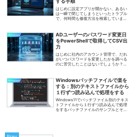
する手順
はじめに設定アプリが開かない、あるい
は一瞬で閉じてしまうといったトラブル
で、何時間も修復方法を検索していませ
んか？私も以前、社員から「設定アプリ
が開けなくなった」と相談され、OSの再
インストールを覚悟したことがありまし
ADユーザーのパスワード変更日
Windows
た。しかし、特定のパッ...
をPowerShellで取得してCSV出
力
はじめに社内のアカウント管理で、だれ
がいつパスワードを変更したかを調べる
のに苦労したことはないでしょうか？
Active Directory（AD）の管理画面から
ユーザーを一人ずつクリックして確認す
る作業は、人数が多いと膨大な時間がか
Windowsバッチファイルで楽を
Windows
かって...
する：別のテキストファイルから
１行ずつ読み込んで処理をする
Windows11でバッチファイル別のテキス
トファイルから１行ずつ読み込んで処理
をするバッチファイルのサンプルとその
説明です。