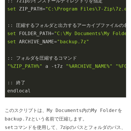
set
 ZIP_PATH=
"C:\Program Files\7-Zip\7z.ex
set
 FOLDER_PATH=
"C:\My Documents\My Folder
set
 ARCHIVE_NAME=
"backup.7z"
"%ZIP_PATH%"
 a -t7z 
"%ARCHIVE_NAME%"
"%FOL
:: 終了

endlocal
このスクリプトは、
内の
を
My Documents
My Folder
という名前で圧縮します。
backup.7z
コマンドを使用して、7zipのパスとフォルダのパス、
set