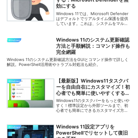
効にする
Windows 11では、Microsoft Defender
はデフォルトでリアルタイム保護を提供
しています。これは、システムをマルウ
ェアから保護する重要な機能ですが、特
定の状況では無効にする必要があるかも
しれません。例えば、特定のアプリケー
Windows 11のシステム更新確認
Windows
ションのパフォーマンスを向上させるた
方法と手順解説：コマンド操作も
めや、他のセキュリティソフトウェアを
完全網羅
テストするためです。この記事ではバッ
チファイルでMicrosoft Defenderを無効
Windows 11のシステム更新確認方法をGUIとコマンド操作で詳しく
にする方法を説明しています。
解説。PowerShell活用術やトラブル対処法も紹介。
【最新版】Windows11タスクバ
Windows
ーを自由自在にカスタマイズ！初
心者でも簡単に使いやすくする方
法まとめ
Windows11のタスクバーをもっと使いや
すく！標準設定から外部ツールまで、初
心者でも簡単にできるカスタマイズ方法
を徹底解説。作業効率アップとデザイン
性を両立させたい方は必見です。
Windows 11設定アプリを
Windows
PowerShellでリセットして復旧