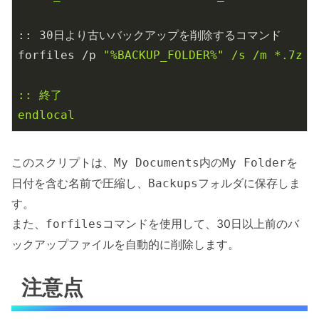
:: 
30
日より古いバックアップを削除するコマンド

forfiles /p 
"%BACKUP_FOLDER%" /s /m *.7z /
:: 終了

endlocal
このスクリプトは、
内の
を
My Documents
My Folder
日付を含む名前で圧縮し、
フォルダに保存しま
Backups
す。
また、
コマンドを使用して、30日以上前のバ
forfiles
ックアップファイルを自動的に削除します。
注意点