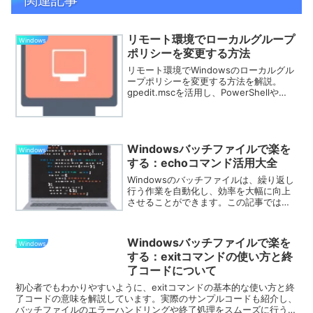
リモート環境でローカルグループ
Windows
ポリシーを変更する方法
リモート環境でWindowsのローカルグル
ープポリシーを変更する方法を解説。
gpedit.mscを活用し、PowerShellや
RDP、スクリプトを使った設定変更手順
を詳しく紹介します。
Windowsバッチファイルで楽を
Windows
する：echoコマンド活用大全
Windowsのバッチファイルは、繰り返し
行う作業を自動化し、効率を大幅に向上
させることができます。この記事では、
バッチファイル作成の初心者がビジネス
で活用できるように、echoコマンドの基
本から応用までをわかりやすく解説しま
Windowsバッチファイルで楽を
Windows
す。
する：exitコマンドの使い方と終
了コードについて
初心者でもわかりやすいように、exitコマンドの基本的な使い方と終
了コードの意味を解説しています。実際のサンプルコードも紹介し、
バッチファイルのエラーハンドリングや終了処理をスムーズに行うた