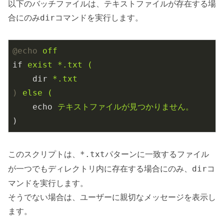
以下のバッチファイルは、テキストファイルが存在する場
合にのみ
コマンドを実行します。
dir
@echo
off
if
exist *.txt (
dir
*.txt
)
else (
echo
テキストファイルが見つかりません。
)
このスクリプトは、
パターンに一致するファイル
*.txt
が一つでもディレクトリ内に存在する場合にのみ、
コ
dir
マンドを実行します。
そうでない場合は、ユーザーに親切なメッセージを表示し
ます。