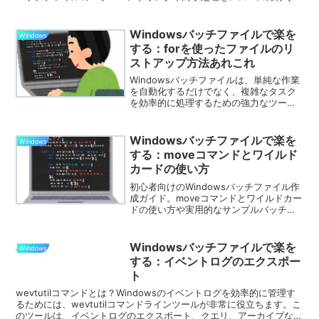
めの知識を提供します。この記事を読めば、バッチファイルの制御が
さらに簡単になります。
Windowsバッチファイルで楽を
Windows
する：forを使ったファイルのリ
ストアップ方法あれこれ
Windowsバッチファイルは、単純な作業
を自動化するだけでなく、複雑なタスク
を効率的に処理するための強力なツール
です。ファイルのリストアップといえば
`dir`コマンドですが、`for`コマンドを活
用すると色々なことができます。`for`ル
Windowsバッチファイルで楽を
Windows
ープは、その能力を最大限に引き出しま
する：moveコマンドとワイルド
す。ここでは、より詳細な例を通じて、
カードの使い方
その使い方を掘り下げていきます。
初心者向けのWindowsバッチファイル作
成ガイド。moveコマンドとワイルドカー
ドの使い方や実用的なサンプルバッチフ
ァイルを紹介し、効率的なファイル管理
をサポートします。
Windowsバッチファイルで楽を
Windows
する：イベントログのエクスポー
ト
wevtutilコマンドとは？Windowsのイベントログを効率的に管理す
るためには、wevtutilコマンドラインツールが非常に役立ちます。こ
のツールは、イベントログのエクスポート、クエリ、アーカイブな