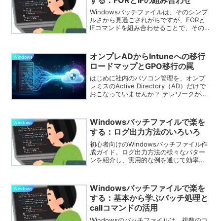
Windowsバッチファイルは、そのシンプ
ルさから見過ごされがちですが、FORと
IFコマンドを組み合わせることで、その
真価を発揮します。この組み合わせによ
り、条件に応じた繰り返し処理を行うこ
とができ、複雑なタスクの自動化が可能
オンプレADからIntuneへの移行
Windows
になります。ここでは、初心者でも理解
ロードマップとGPO移行の罠
しやすいように、具体的な例を交えて、
その強力な使い方を解説します。
はじめに社内のパソコン管理を、オンプ
レミスのActive Directory（AD）だけで
おこなっていませんか？ テレワークが当
たり前になり、社員が自宅で仕事をする
ようになると、 社内ネットワークに接続
していないパソコンへ、 新しい設定や
Windowsバッチファイルで楽を
Windows
セ...
する：ログ出力方法のいろいろ
初心者向けのWindowsバッチファイル作
成ガイド。ログ出力方法の様々なパター
ンを紹介し、実用的な例を通じて効率的
なシステム運用をサポートします。
Windowsバッチファイルで楽を
Windows
する：基本から学ぶバッチ処理と
callコマンドの活用
Windowsのバッチファイルは、複数のコ