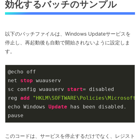
効化するバッチのサンプル
以下のバッチファイルは、Windows Updateサービスを
停止し、再起動後も自動で開始されないように設定しま
す。
@echo off

net 
stop
 wuauserv

sc config wuauserv 
start
= disabled

reg 
add
"HKLM\SOFTWARE\Policies\Microsoft\
echo Windows 
Update
 has been disabled.

pause
このコードは、サービスを停止するだけでなく、レジスト