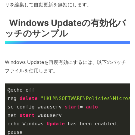
リを編集して自動更新を無効にします。
Windows Updateの有効化バ
ッチのサンプル
Windows Updateを再度有効にするには、以下のバッチ
ファイルを使用します。
@echo off

reg 
delete
"HKLM\SOFTWARE\Policies\Microso
sc config wuauserv 
start
= 
auto
net 
start
 wuauserv

echo Windows 
Update
 has been enabled.

pause