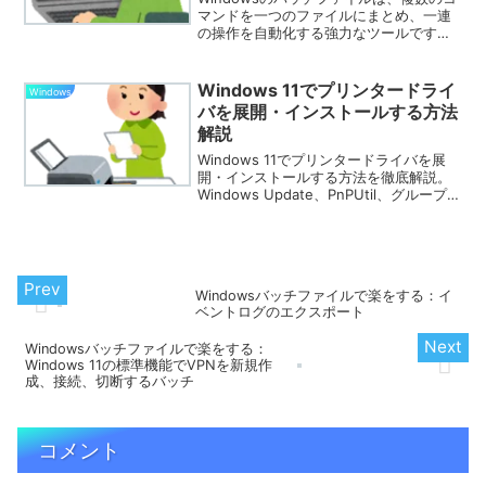
マンドを一つのファイルにまとめ、一連
の操作を自動化する強力なツールです。
この記事では、バッチファイルの基本的
な作成方法と、callコマンドを使用して他
のバッチファイルを呼び出す方法とラベ
Windows 11でプリンタードライ
Windows
ルを呼び出す方法について解説します。
バを展開・インストールする方法
解説
Windows 11でプリンタードライバを展
開・インストールする方法を徹底解説。
Windows Update、PnPUtil、グループポ
リシーを活用した効率的なドライバ適用
手順やトラブル解決方法も詳しく解説し
ます。
Windowsバッチファイルで楽をする：イ
ベントログのエクスポート
Windowsバッチファイルで楽をする：
Windows 11の標準機能でVPNを新規作
成、接続、切断するバッチ
コメント