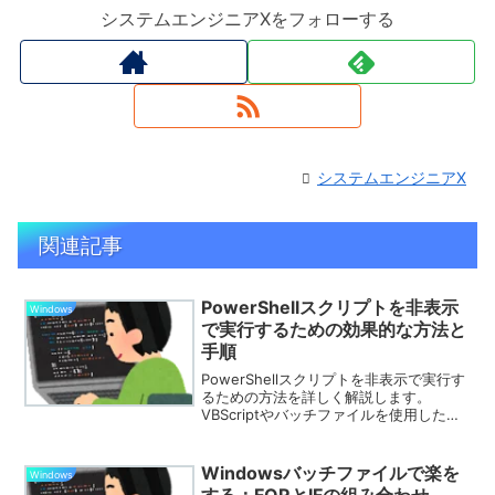
システムエンジニアXをフォローする
システムエンジニアX
関連記事
PowerShellスクリプトを非表示
Windows
で実行するための効果的な方法と
手順
PowerShellスクリプトを非表示で実行す
るための方法を詳しく解説します。
VBScriptやバッチファイルを使用した手
法、タスクスケジューラの利用方法な
ど、さまざまなアプローチを紹介し、効
率的なスクリプト実行をサポートしま
Windowsバッチファイルで楽を
Windows
す。
する：FORとIFの組み合わせ