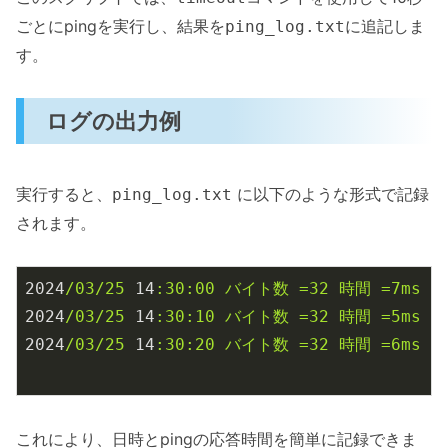
ごとにpingを実行し、結果を
に追記しま
ping_log.txt
す。
ログの出力例
実行すると、
に以下のような形式で記録
ping_log.txt
されます。
2024
/03/25
14
:30:00
バイト数
=32
時間
=7ms
T
2024
/03/25
14
:30:10
バイト数
=32
時間
=5ms
T
2024
/03/25
14
:30:20
バイト数
=32
時間
=6ms
T
これにより、日時とpingの応答時間を簡単に記録できま