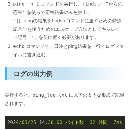
コマンドを実行し、
ping -n 1
findstr "からの
を使って応答結果のみを抽出。
応答"
はpingの結果をfindstrコマンドに渡すための特殊
^|
記号”|”を使うためのエスケープ方法としてキャレッ
ト記号「^」を前に置く必要があります。
コマンドで、日時とping結果を一行でログファ
echo
イルに書き込む。
ログの出力例
実行すると、
に以下のような形式で記録
ping_log.txt
されます。
2024
/03/25
14
:30:00
バイト数
=32
時間
=7ms
T