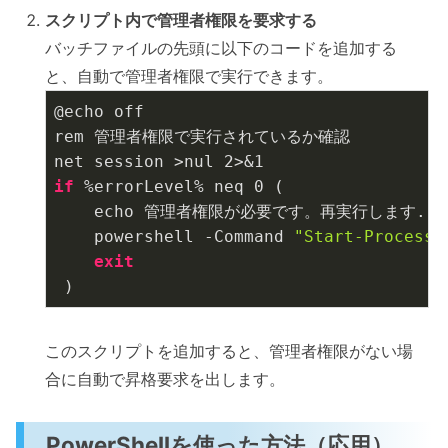
スクリプト内で管理者権限を要求する
バッチファイルの先頭に以下のコードを追加する
と、自動で管理者権限で実行できます。
@echo off
rem 管理者権限で実行されているか確認 
net session >nul 
2
>&
1
if
 %errorLevel% neq 
0
 (
    echo 管理者権限が必要です。再実行します...
    powershell -Command 
"Start-Process 
exit
 )
このスクリプトを追加すると、管理者権限がない場
合に自動で昇格要求を出します。
PowerShellを使った方法（応用）