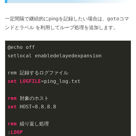
一定間隔で継続的にpingを記録したい場合は、
コマ
goto
ンドとラベル を利用してループ処理を追加します。
@echo off

setlocal enabledelayedexpansion

set
LOGFILE
=ping_log.txt

rem
set
 HOST=
8.8
.8
.8
rem
 繰り返し処理

:
LOOP