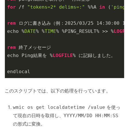
for
 /f 
"tokens=2* delims=:"
 %%A 
in
 (
'ping
rem
 ログに書き込み（例：
2025
/
03
/
25
14
:
30
:
00
15
echo %
DATE
% %
TIME
% %PING_RESULT% >> %
LOGFI
rem
 終了メッセージ

echo Ping結果を %
LOGFILE
% に記録しました。

このスクリプトでは、以下の処理を行っています。
を使っ
wmic os get localdatetime /value
て現在の日時を取得し、
YYYY/MM/DD HH:MM:SS
の形式に変換。