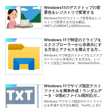
Windows11のデスクトップの背
Windows
景色をレジストリで変更する
Windows11のデスクトップ背景色をレジ
ストリで変更する方法を解説。
HKEY_CURRENT_USER\Control
Panel\Colors の Background値をRGBで
指定する手順、コマンドでの変更方法、
反映されない場合の確認点、会社PCでの
Windows 11で特定のドライブを
Windows
注意点を紹介します。
エクスプローラーから非表示にす
る方法とアクセスを禁止する方法
（レジストリ設定）
Windows 11で特定のドライブをエクスプ
ローラーから非表示にする方法を、レジ
ストリ設定とNoDrive、NoViewOnDrive
を使って詳細に解説します。アクセス制
限やセキュリティ向上に役立つ設定方法
を紹介。
Windows 11でサイズ指定テスト
Windows
ファイルを簡単作成！ランダムデ
ータ・0埋めファイル両対応ガイ
ド
Windows 11でサイズ指定のテストファイ
ルを作成する方法を解説。fsutilによる0