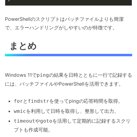
PowerShellのスクリプトはバッチファイルよりも簡潔
で、エラーハンドリングがしやすいのが特徴です。
まとめ
Windows 11で
の結果を日時とともに一行で記録する
ping
には、バッチファイルやPowerShellを活用できます。
と
を使ってpingの応答時間を取得。
for
findstr
を利用して日時を取得し、整形して出力。
wmic
や
を活用して定期的に記録するスクリ
timeout
goto
プトも作成可能。