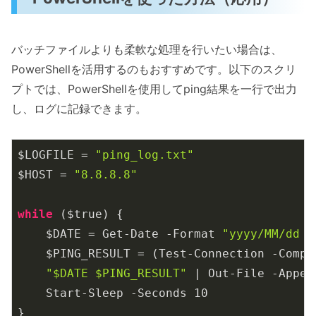
バッチファイルよりも柔軟な処理を行いたい場合は、
PowerShellを活用するのもおすすめです。以下のスクリ
プトでは、PowerShellを使用してping結果を一行で出力
し、ログに記録できます。
$LOGFILE = 
"ping_log.txt"
$HOST = 
"8.8.8.8"
while
 ($true) {

    $DATE = Get-Date -Format 
"yyyy/MM/dd H
    $PING_RESULT = (Test-Connection -Compu
"$DATE $PING_RESULT"
 | Out-File -Appen
    Start-Sleep -Seconds 
10