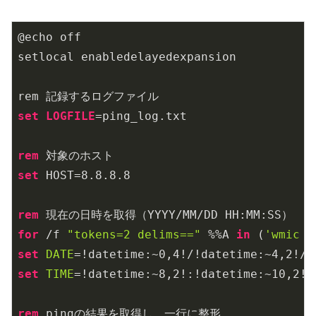
@echo off

setlocal enabledelayedexpansion

set
LOGFILE
=ping_log.txt

rem
set
 HOST=
8.8
.8
.8
rem
for
 /f 
"tokens=2 delims=="
 %%A 
in
 (
'wmic o
set
DATE
=!datetime:~
0
,
4
!/!datetime:~
4
,
2
!/!
set
TIME
=!datetime:~
8
,
2
!:!datetime:~
10
,
2
!:
rem