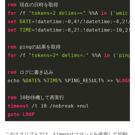
rem
for
 /f 
"tokens=2 delims=="
 %%A 
in
 (
'wmic o
set
DATE
=!datetime:~
0
,
4
!/!datetime:~
4
,
2
!/!
set
TIME
=!datetime:~
8
,
2
!:!datetime:~
10
,
2
!:
rem
for
 /f 
"tokens=2* delims=:"
 %%A 
in
 (
'ping
rem
 ログに書き込み

echo %
DATE
% %
TIME
% %PING_RESULT% >> %
LOGFI
rem
10
timeout
 /t 
10
goto
LOOP
このスクリプトでは、
コマンドを使用して10秒
timeout