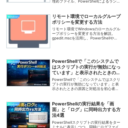
埋めファイル、PowerShellによるランダ
ムデータファイルの作り方と用途の違い
を初心者向けに紹介します。
リモート環境でローカルグループ
Windows
ポリシーを変更する方法
リモート環境でWindowsのローカルグル
ープポリシーを変更する方法を解説。
gpedit.mscを活用し、PowerShellや
RDP、スクリプトを使った設定変更手順
を詳しく紹介します。
PowerShellで「このシステムで
Windows
はスクリプトの実行が無効になっ
ています」と表示されたときの対
処法【Windows 11対応】
PowerShellで「このシステムではスクリ
プトの実行が無効になっています」と表
示されたときの原因と対処法を初心者向
けに解説。実行ポリシーの確認方法、
Windows 11での変更手順、安全な設定方
法まで分かりやすく説明します。
PowerShellの実行結果を「画
Windows
面」と「ログ」に同時出力する方
法4選
PowerShellスクリプトの実行結果をター
ミナルに表示しつつ、同時にログファイ