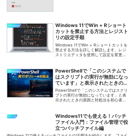
成からフォルダへの移動、確認方法まで
を分かりやすく説明し、企業や学校での
利用に役立つ情報を提供します。
Windows 11でWin + Rショート
Windows
カットを禁止する方法とレジスト
リの設定手順
Windows 11でWin + Rショートカットを
禁止する方法を詳しく解説します。レジ
ストリエディタを使用して設定を変更す
る手順をわかりやすく説明し、注意点や
再起動後の確認方法についても紹介しま
す。特定の環境に応じたカスタマイズが
PowerShellで「このシステムで
Windows
可能です。
はスクリプトの実行が無効になっ
ています」と表示されたときの対
処法【Windows 11対応】
PowerShellで「このシステムではスクリ
プトの実行が無効になっています」と表
示されたときの原因と対処法を初心者向
けに解説。実行ポリシーの確認方法、
Windows 11での変更手順、安全な設定方
法まで分かりやすく説明します。
Windows11でも使える！バッチ
バッチ
ファイル入門：ファイル管理で役
立つバッチファイル編
Windows 11で使えるバッチファイルの活用法を紹介します。ファイ