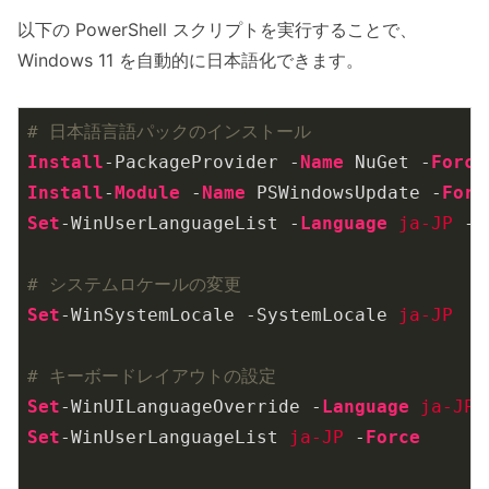
以下の PowerShell スクリプトを実行することで、
Windows 11 を自動的に日本語化できます。
# 日本語言語パックのインストール
Install
-PackageProvider -
Name
 NuGet -
Force
Install
-
Module
 -
Name
 PSWindowsUpdate -
Forc
Set
-WinUserLanguageList -
Language
ja-JP
 -
F
# システムロケールの変更
Set
-WinSystemLocale -SystemLocale 
ja-JP
# キーボードレイアウトの設定
Set
-WinUILanguageOverride -
Language
ja-JP
Set
-WinUserLanguageList 
ja-JP
 -
Force