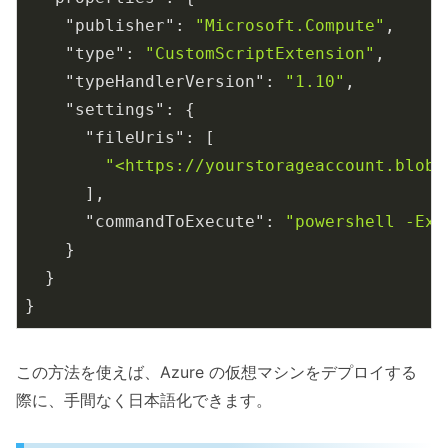
"publisher"
: 
"Microsoft.Compute"
,

"type"
: 
"CustomScriptExtension"
,

"typeHandlerVersion"
: 
"1.10"
,

"settings"
: {

"fileUris"
: [

"<https://yourstorageaccount.blob.
      ],

"commandToExecute"
: 
"powershell -Exe
    }

  }

この方法を使えば、Azure の仮想マシンをデプロイする
際に、手間なく日本語化できます。