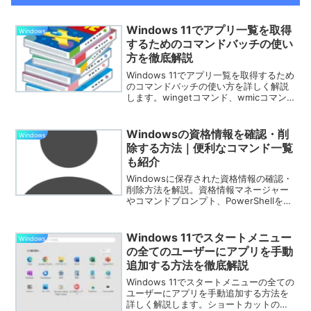
Windows 11でアプリ一覧を取得
Windows
するためのコマンドバッチの使い
方を徹底解説
Windows 11でアプリ一覧を取得するため
のコマンドバッチの使い方を詳しく解説
します。wingetコマンド、wmicコマン
ド、レジストリ、PowerShellを使用した
方法を紹介し、簡単にインストールされ
ているアプリを確認する手順を説明しま
Windowsの資格情報を確認・削
Windows
す。
除する方法｜便利なコマンド一覧
も紹介
Windowsに保存された資格情報の確認・
削除方法を解説。資格情報マネージャー
やコマンドプロンプト、PowerShellを活
用し、不要な認証情報を整理する方法を
詳しく紹介します。
Windows 11でスタートメニュー
Windows
の全てのユーザーにアプリを手動
追加する方法を徹底解説
Windows 11でスタートメニューの全ての
ユーザーにアプリを手動追加する方法を
詳しく解説します。ショートカットの作